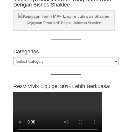
Dengan Bisnes Shaklee
Kejayaan Team MAF Empire Jutawan Shaklee
Categories
Categories
ResV Vivix Liquigel 30% Lebih Berkuasa!