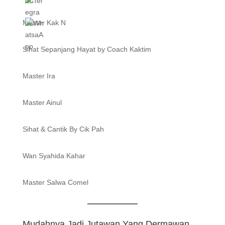
Master Kak N
Sihat Sepanjang Hayat by Coach Kaktim
Master Ira
Master Ainul
Sihat & Cantik By Cik Pah
Wan Syahida Kahar
Master Salwa Comel
Mudahnya Jadi Jutawan Yang Dermawan