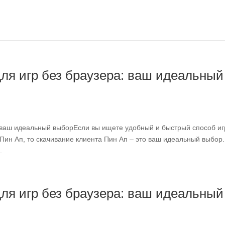
для игр без браузера: ваш идеальный
: ваш идеальный выборЕсли вы ищете удобный и быстрый способ иг
ин Ап, то скачивание клиента Пин Ап – это ваш идеальный выбор.
.
для игр без браузера: ваш идеальный