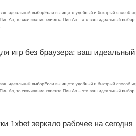
: ваш идеальный выборЕсли вы ищете удобный и быстрый способ иг
ин Ап, то скачивание клиента Пин Ап – это ваш идеальный выбор.
.
для игр без браузера: ваш идеальный
: ваш идеальный выборЕсли вы ищете удобный и быстрый способ иг
ин Ап, то скачивание клиента Пин Ап – это ваш идеальный выбор.
.
и 1xbet зеркало рабочее на сегодня