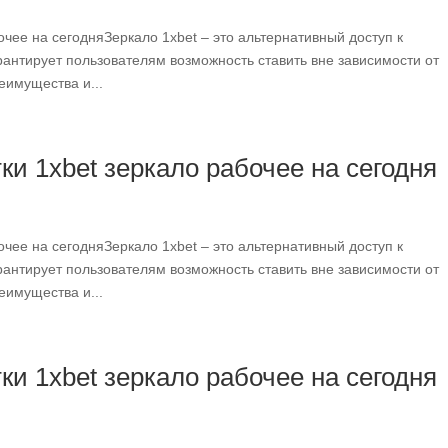
чее на сегодняЗеркало 1xbet – это альтернативный доступ к
рантирует пользователям возможность ставить вне зависимости от
еимущества и...
и 1xbet зеркало рабочее на сегодня
чее на сегодняЗеркало 1xbet – это альтернативный доступ к
рантирует пользователям возможность ставить вне зависимости от
еимущества и...
и 1xbet зеркало рабочее на сегодня