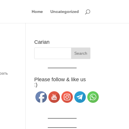
Home
Uncategorized
Carian
рать
Please follow & like us
:)