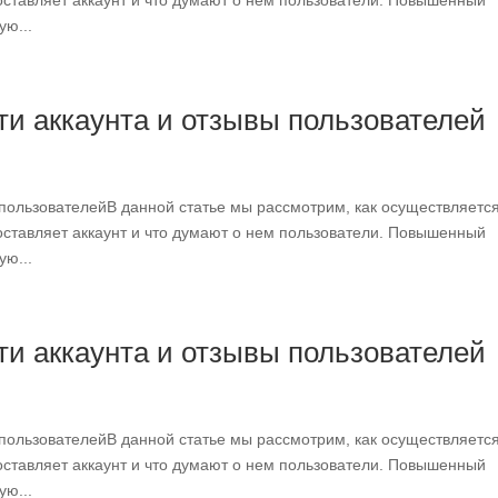
доставляет аккаунт и что думают о нем пользователи. Повышенный
ую...
ти аккаунта и отзывы пользователей
ы пользователейВ данной статье мы рассмотрим, как осуществляетс
доставляет аккаунт и что думают о нем пользователи. Повышенный
ую...
ти аккаунта и отзывы пользователей
ы пользователейВ данной статье мы рассмотрим, как осуществляетс
доставляет аккаунт и что думают о нем пользователи. Повышенный
ую...