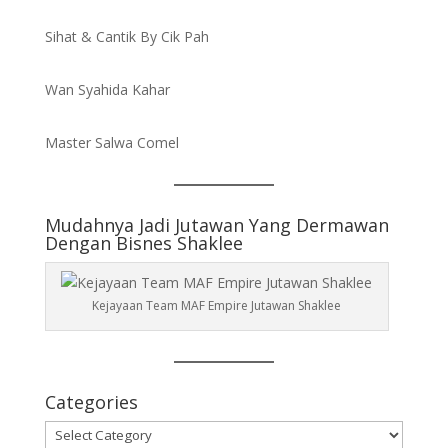
Sihat & Cantik By Cik Pah
Wan Syahida Kahar
Master Salwa Comel
Mudahnya Jadi Jutawan Yang Dermawan
Dengan Bisnes Shaklee
Kejayaan Team MAF Empire Jutawan Shaklee
Categories
Categories