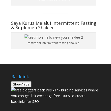
Saya Kurus Melalui Intermittent Fasting
& Suplemen Shaklee!
testimoni intermittent fasting shaklee
Backlink
Show/hide