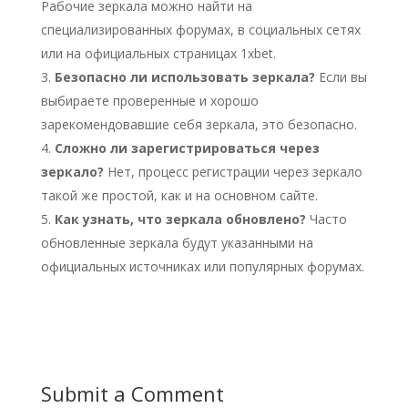
Рабочие зеркала можно найти на
специализированных форумах, в социальных сетях
или на официальных страницах 1xbet.
Безопасно ли использовать зеркала?
Если вы
выбираете проверенные и хорошо
зарекомендовавшие себя зеркала, это безопасно.
Сложно ли зарегистрироваться через
зеркало?
Нет, процесс регистрации через зеркало
такой же простой, как и на основном сайте.
Как узнать, что зеркала обновлено?
Часто
обновленные зеркала будут указанными на
официальных источниках или популярных форумах.
Submit a Comment