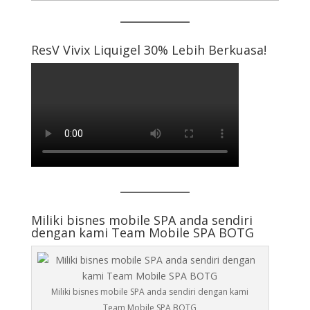
ResV Vivix Liquigel 30% Lebih Berkuasa!
Miliki bisnes mobile SPA anda sendiri
dengan kami Team Mobile SPA BOTG
Miliki bisnes mobile SPA anda sendiri dengan kami
Team Mobile SPA BOTG