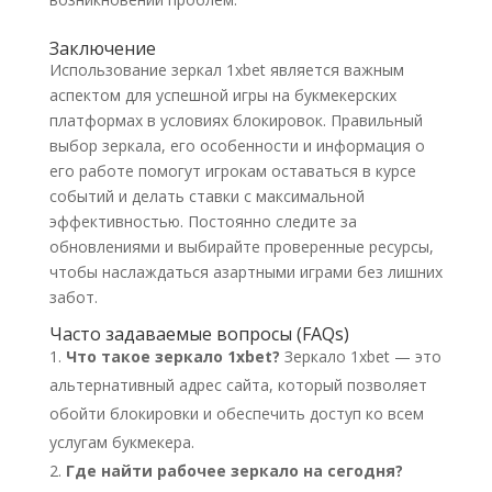
Заключение
Использование зеркал 1xbet является важным
аспектом для успешной игры на букмекерских
платформах в условиях блокировок. Правильный
выбор зеркала, его особенности и информация о
его работе помогут игрокам оставаться в курсе
событий и делать ставки с максимальной
эффективностью. Постоянно следите за
обновлениями и выбирайте проверенные ресурсы,
чтобы наслаждаться азартными играми без лишних
забот.
Часто задаваемые вопросы (FAQs)
Что такое зеркало 1xbet?
Зеркало 1xbet — это
альтернативный адрес сайта, который позволяет
обойти блокировки и обеспечить доступ ко всем
услугам букмекера.
Где найти рабочее зеркало на сегодня?