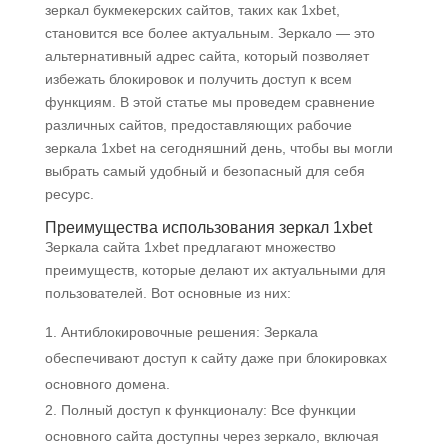
зеркал букмекерских сайтов, таких как 1xbet,
становится все более актуальным. Зеркало — это
альтернативный адрес сайта, который позволяет
избежать блокировок и получить доступ к всем
функциям. В этой статье мы проведем сравнение
различных сайтов, предоставляющих рабочие
зеркала 1xbet на сегодняшний день, чтобы вы могли
выбрать самый удобный и безопасный для себя
ресурс.
Преимущества использования зеркал 1xbet
Зеркала сайта 1xbet предлагают множество
преимуществ, которые делают их актуальными для
пользователей. Вот основные из них:
Антиблокировочные решения: Зеркала
обеспечивают доступ к сайту даже при блокировках
основного домена.
Полный доступ к функционалу: Все функции
основного сайта доступны через зеркало, включая