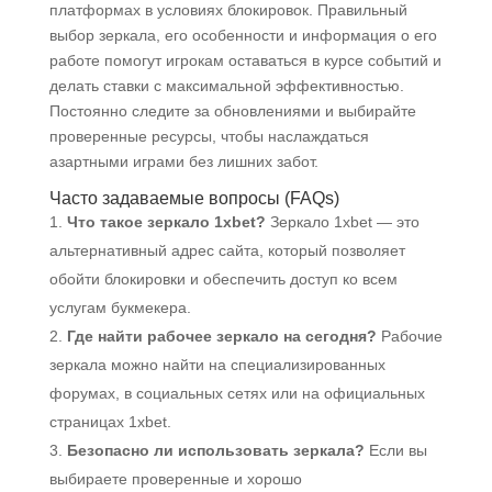
платформах в условиях блокировок. Правильный
выбор зеркала, его особенности и информация о его
работе помогут игрокам оставаться в курсе событий и
делать ставки с максимальной эффективностью.
Постоянно следите за обновлениями и выбирайте
проверенные ресурсы, чтобы наслаждаться
азартными играми без лишних забот.
Часто задаваемые вопросы (FAQs)
Что такое зеркало 1xbet?
Зеркало 1xbet — это
альтернативный адрес сайта, который позволяет
обойти блокировки и обеспечить доступ ко всем
услугам букмекера.
Где найти рабочее зеркало на сегодня?
Рабочие
зеркала можно найти на специализированных
форумах, в социальных сетях или на официальных
страницах 1xbet.
Безопасно ли использовать зеркала?
Если вы
выбираете проверенные и хорошо