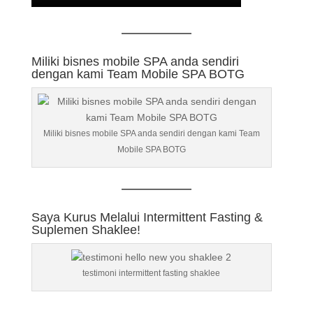
Miliki bisnes mobile SPA anda sendiri
dengan kami Team Mobile SPA BOTG
Miliki bisnes mobile SPA anda sendiri dengan kami Team
Mobile SPA BOTG
Saya Kurus Melalui Intermittent Fasting &
Suplemen Shaklee!
testimoni intermittent fasting shaklee