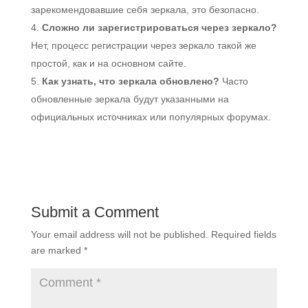
зарекомендовавшие себя зеркала, это безопасно.
Сложно ли зарегистрироваться через зеркало?
Нет, процесс регистрации через зеркало такой же
простой, как и на основном сайте.
Как узнать, что зеркала обновлено?
Часто
обновленные зеркала будут указанными на
официальных источниках или популярных форумах.
Submit a Comment
Your email address will not be published.
Required fields
are marked
*