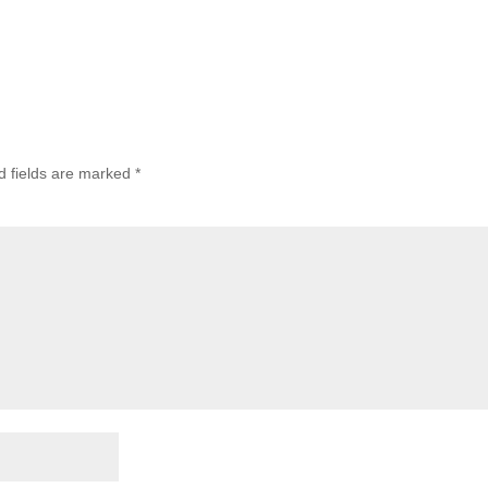
d fields are marked
*