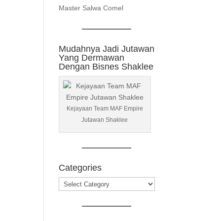
Master Salwa Comel
Mudahnya Jadi Jutawan
Yang Dermawan
Dengan Bisnes Shaklee
Kejayaan Team MAF Empire
Jutawan Shaklee
Categories
Categories