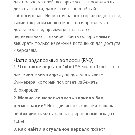
для пользователей, которые хотят продолжать
делать ставки, даже если основной сайт
заблокирован. Несмотря на некоторые недостатки,
такие как риски мошенничества и проблемы с
доступностью, преимущества часто
перевешивают. Главное – быть осторожным и
выбирать только надежные источники для доступа
к зеркалам.
Часто задаваемые вопросы (FAQ)
Что такое зеркало 1xbet?
Зеркало 1xbet – это
альтернативный адрес для доступа к сайту
букмекера, который помогает избежать
блокировок.
Можно ли использовать зеркало без
регистрации?
Нет, для использования зеркала
необходимо иметь зарегистрированный аккаунт
1xbet.
Как найти актуальное зеркало 1xbet?