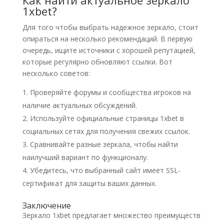
Как найти актуальное зеркало
1xbet?
Для того чтобы выбрать надежное зеркало, стоит
опираться на несколько рекомендаций. В первую
очередь, ищите источники с хорошей репутацией,
которые регулярно обновляют ссылки. Вот
несколько советов:
Проверяйте форумы и сообщества игроков на
наличие актуальных обсуждений.
Используйте официальные страницы 1xbet в
социальных сетях для получения свежих ссылок.
Сравнивайте разные зеркала, чтобы найти
наилучший вариант по функционалу.
Убедитесь, что выбранный сайт имеет SSL-
сертификат для защиты ваших данных.
Заключение
Зеркало 1xbet предлагает множество преимуществ