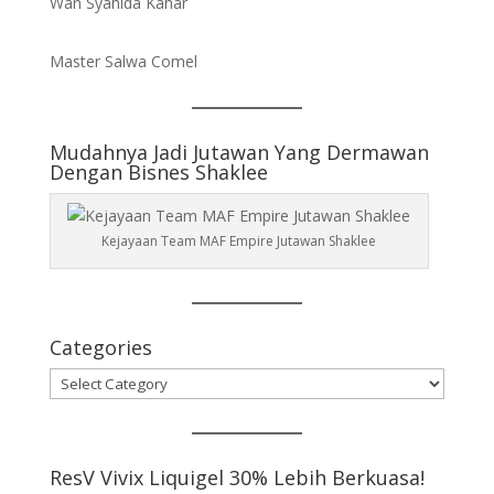
Wan Syahida Kahar
Master Salwa Comel
Mudahnya Jadi Jutawan Yang Dermawan
Dengan Bisnes Shaklee
Kejayaan Team MAF Empire Jutawan Shaklee
Categories
Categories
ResV Vivix Liquigel 30% Lebih Berkuasa!